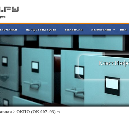
ров
авочники
профстандарты
вакансии
изменения
инн
КлассИнфо
лавная
>
ОКПО (ОК 007–93)