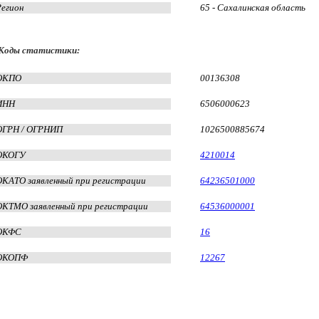
Регион
65 - Сахалинская область
Коды статистики:
ОКПО
00136308
ИНН
6506000623
ОГРН / ОГРНИП
1026500885674
ОКОГУ
4210014
ОКАТО заявленный при регистрации
64236501000
ОКТМО заявленный при регистрации
64536000001
ОКФС
16
ОКОПФ
12267