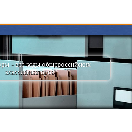
рм - все коды общероссийских
классификаторов