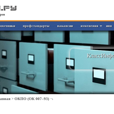
ров
авочники
профстандарты
вакансии
изменения
инн
КлассИнфо
лавная
>
ОКПО (ОК 007–93)