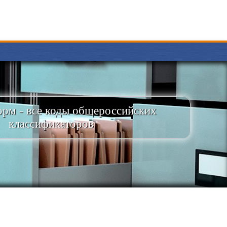
рм - все коды общероссийских
классификаторов