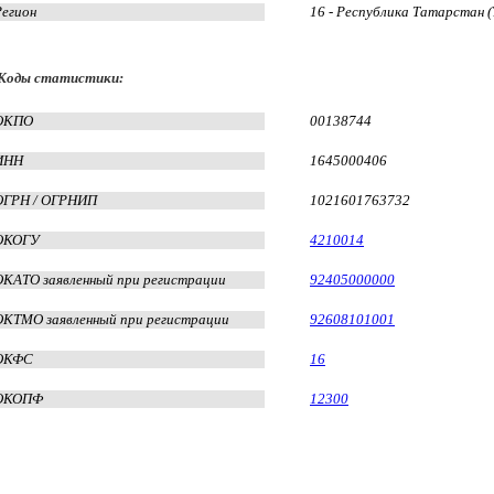
Регион
16 - Республика Татарстан 
Коды статистики:
ОКПО
00138744
ИНН
1645000406
ОГРН / ОГРНИП
1021601763732
ОКОГУ
4210014
ОКАТО заявленный при регистрации
92405000000
ОКТМО заявленный при регистрации
92608101001
ОКФС
16
ОКОПФ
12300