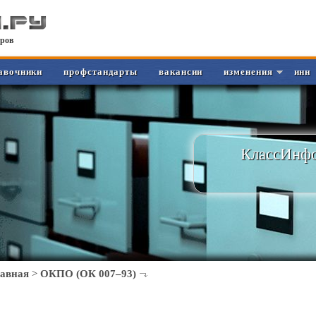
ров
авочники
профстандарты
вакансии
изменения
инн
КлассИнфо
лавная
>
ОКПО (ОК 007–93)