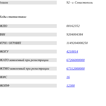
Регион
92 - г. Севастополь
Коды статистики:
ОКПО
00162352
ИНН
9204004384
ОГРН / ОГРНИП
1149204008250
ОКОГУ
4210014
ОКАТО заявленный при регистрации
67266000000
ОКТМО заявленный при регистрации
67312000000
ОКФС
16
ОКОПФ
12300