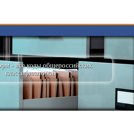
рм - все коды общероссийских
классификаторов