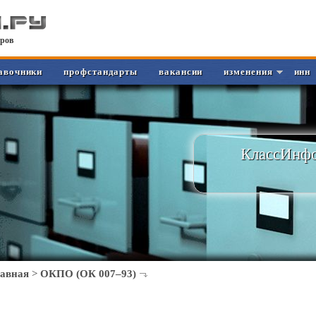
ров
авочники
профстандарты
вакансии
изменения
инн
КлассИнфо
лавная
>
ОКПО (ОК 007–93)