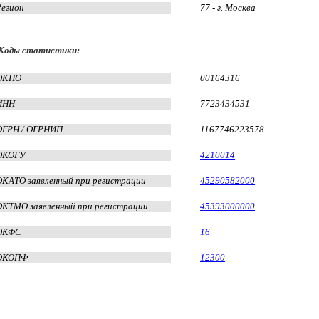
Регион
77 - г. Москва
Коды статистики:
ОКПО
00164316
ИНН
7723434531
ОГРН / ОГРНИП
1167746223578
ОКОГУ
4210014
ОКАТО заявленный при регистрации
45290582000
ОКТМО заявленный при регистрации
45393000000
ОКФС
16
ОКОПФ
12300