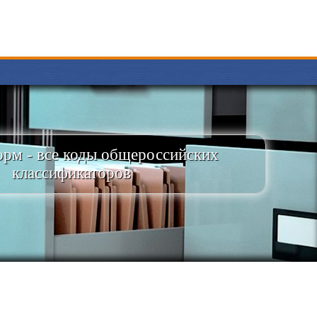
рм - все коды общероссийских
классификаторов