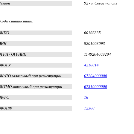
Регион
92 - г. Севастополь
Коды статистики:
ОКПО
00166835
ИНН
9201003093
ОГРН / ОГРНИП
1149204009294
ОКОГУ
4210014
ОКАТО заявленный при регистрации
67264000000
ОКТМО заявленный при регистрации
67310000000
ОКФС
16
ОКОПФ
12300