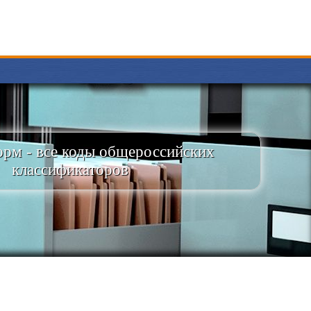
рм - все коды общероссийских
классификаторов