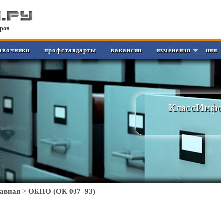
ров
авочники
профстандарты
вакансии
изменения
инн
КлассИнфо
лавная
>
ОКПО (ОК 007–93)