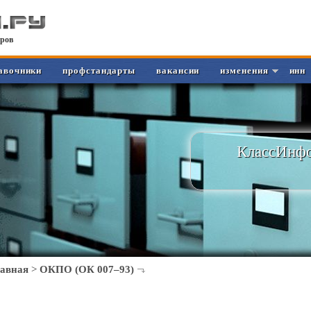
ров
авочники
профстандарты
вакансии
изменения
инн
КлассИнфо
лавная
>
ОКПО (ОК 007–93)