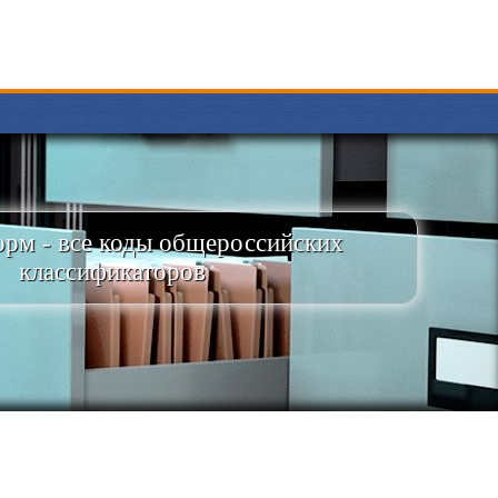
рм - все коды общероссийских
классификаторов