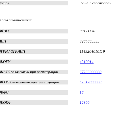
Регион
92 - г. Севастополь
Коды статистики:
ОКПО
00171138
ИНН
9204005395
ОГРН / ОГРНИП
1149204010119
ОКОГУ
4210014
ОКАТО заявленный при регистрации
67266000000
ОКТМО заявленный при регистрации
67312000000
ОКФС
16
ОКОПФ
12300