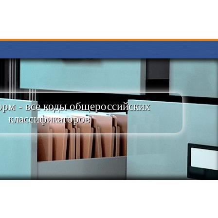
рм - все коды общероссийских
классификаторов