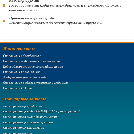
Кадастр оружия
Государственный кадастр гражданского и служебного оружия и
патронов к нему
Правила по охране труда
Действующие правила по охране труда Минтруда РФ
Наши проекты
Справочник оборудования
Справочник содержания драгметаллов
Коды общероссийских классификаторов
Справочник подшипников
Федеральные реестры онлайн
Справочник по здравоохранению и медицине
Справочник ГОСТов
Популярные запросы
классификатор профессий
классификатор кодов ОКВЭД 2017 с расшифровкой
классификатор видов деятельности
классификатор основных средств
классификатор стран мира
классификатор окп