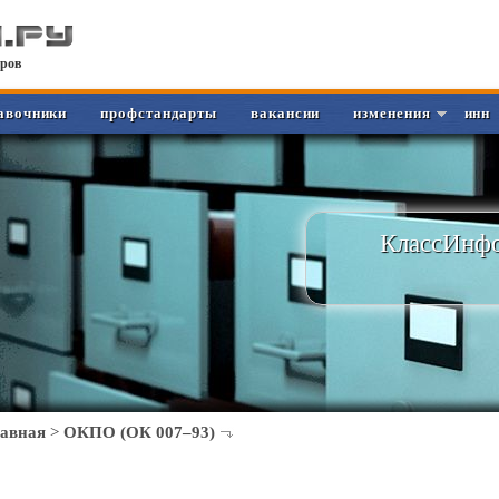
ров
авочники
профстандарты
вакансии
изменения
инн
КлассИнфо
лавная
>
ОКПО (ОК 007–93)