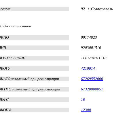
Регион
92 - г. Севастополь
Коды статистики:
ОКПО
00174823
ИНН
9203001510
ОГРН / ОГРНИП
1149204011318
ОКОГУ
4210014
ОКАТО заявленный при регистрации
67269552000
ОКТМО заявленный при регистрации
67320000051
ОКФС
16
ОКОПФ
12300