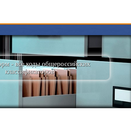
рм - все коды общероссийских
классификаторов