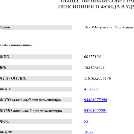
"ОБЩЕСТВЕННЫЙ СОВЕТ РА
ПЕНСИОННОГО ФОНДА В УД
Регион
18 - Удмуртская Республика
Коды статистики:
ОКПО
00177164
ИНН
1831178443
ОГРН / ОГРНИП
1161832056176
ОКОГУ
4220003
ОКАТО заявленный при регистрации
94401375000
ОКТМО заявленный при регистрации
94701000001
ОКФС
53
ОКОПФ
20200