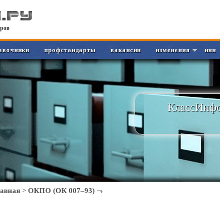
ров
авочники
профстандарты
вакансии
изменения
инн
КлассИнфо
лавная
>
ОКПО (ОК 007–93)