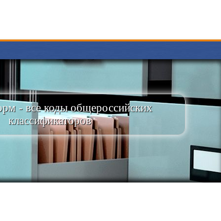
рм - все коды общероссийских
классификаторов