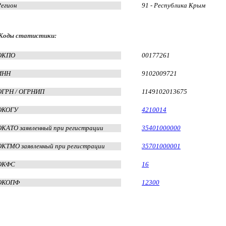
Регион
91 - Республика Крым
Коды статистики:
ОКПО
00177261
ИНН
9102009721
ОГРН / ОГРНИП
1149102013675
ОКОГУ
4210014
ОКАТО заявленный при регистрации
35401000000
ОКТМО заявленный при регистрации
35701000001
ОКФС
16
ОКОПФ
12300