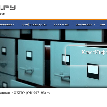
ров
авочники
профстандарты
вакансии
изменения
инн
КлассИнфо
лавная
>
ОКПО (ОК 007–93)