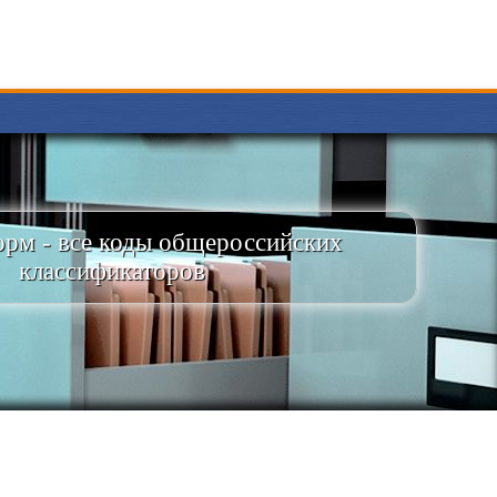
рм - все коды общероссийских
классификаторов