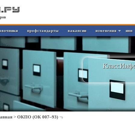
ров
авочники
профстандарты
вакансии
изменения
инн
КлассИнфо
лавная
>
ОКПО (ОК 007–93)