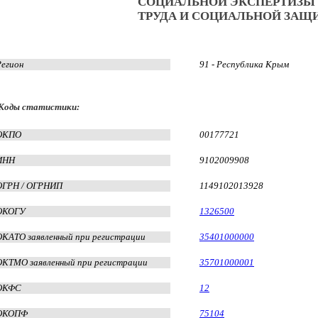
СОЦИАЛЬНОЙ ЭКСПЕРТИЗЫ 
ТРУДА И СОЦИАЛЬНОЙ ЗАЩ
Регион
91 - Республика Крым
Коды статистики:
ОКПО
00177721
ИНН
9102009908
ОГРН / ОГРНИП
1149102013928
ОКОГУ
1326500
ОКАТО заявленный при регистрации
35401000000
ОКТМО заявленный при регистрации
35701000001
ОКФС
12
ОКОПФ
75104