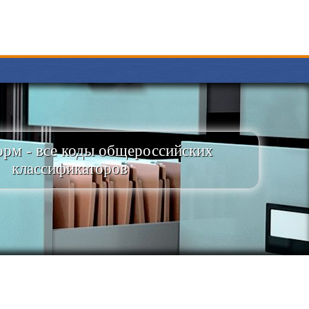
рм - все коды общероссийских
классификаторов