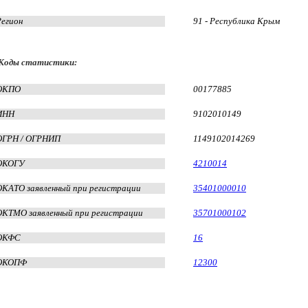
Регион
91 - Республика Крым
Коды статистики:
ОКПО
00177885
ИНН
9102010149
ОГРН / ОГРНИП
1149102014269
ОКОГУ
4210014
ОКАТО заявленный при регистрации
35401000010
ОКТМО заявленный при регистрации
35701000102
ОКФС
16
ОКОПФ
12300