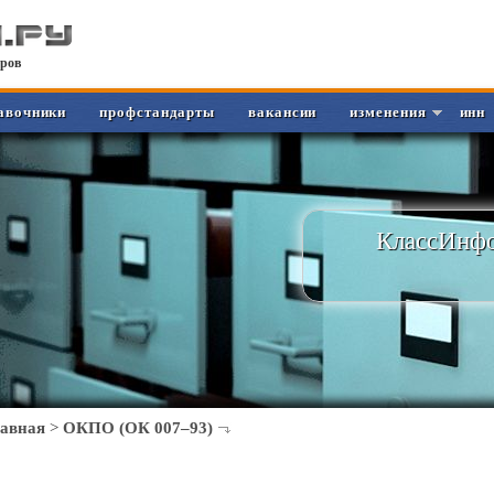
ров
авочники
профстандарты
вакансии
изменения
инн
КлассИнфо
лавная
>
ОКПО (ОК 007–93)