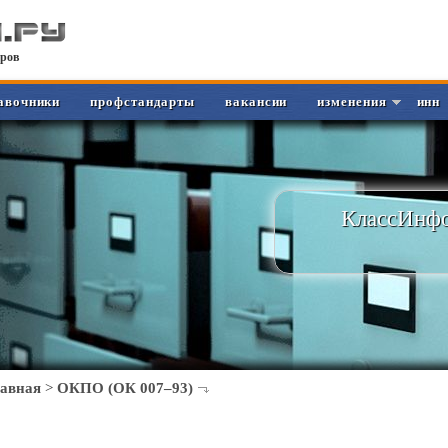
ров
авочники
профстандарты
вакансии
изменения
инн
КлассИнфо
лавная
>
ОКПО (ОК 007–93)