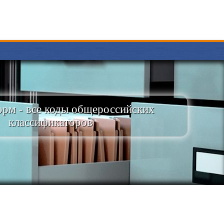
рм - все коды общероссийских
классификаторов