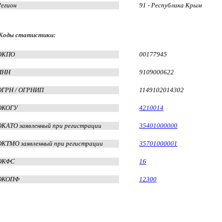
Регион
91 - Республика Крым
Коды статистики:
ОКПО
00177945
ИНН
9109000622
ОГРН / ОГРНИП
1149102014302
ОКОГУ
4210014
ОКАТО заявленный при регистрации
35401000000
ОКТМО заявленный при регистрации
35701000001
ОКФС
16
ОКОПФ
12300