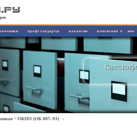
ров
авочники
профстандарты
вакансии
изменения
инн
КлассИнфо
лавная
>
ОКПО (ОК 007–93)