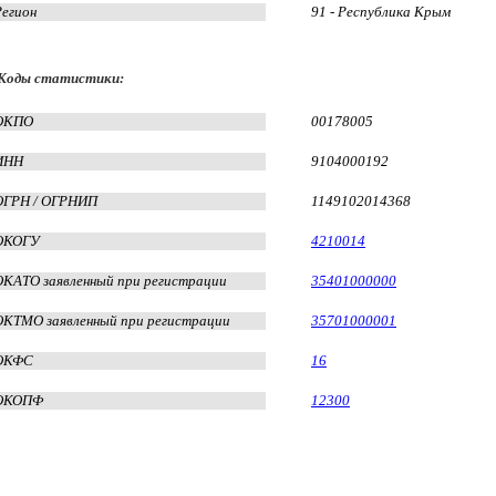
Регион
91 - Республика Крым
Коды статистики:
ОКПО
00178005
ИНН
9104000192
ОГРН / ОГРНИП
1149102014368
ОКОГУ
4210014
ОКАТО заявленный при регистрации
35401000000
ОКТМО заявленный при регистрации
35701000001
ОКФС
16
ОКОПФ
12300