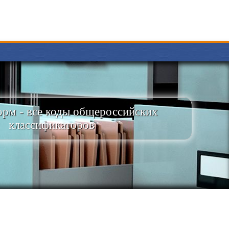
рм - все коды общероссийских
классификаторов