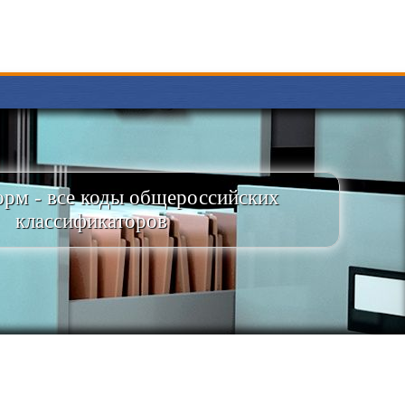
рм - все коды общероссийских
классификаторов