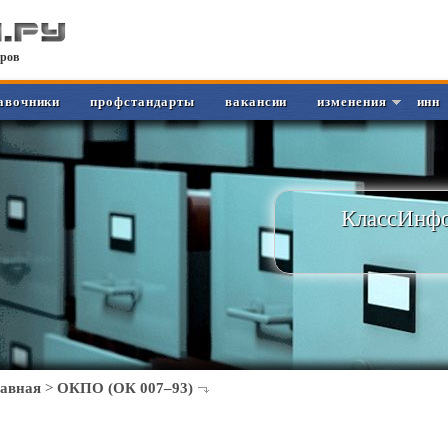
ров
авочники
профстандарты
вакансии
изменения
инн
КлассИнфо
лавная
>
ОКПО (ОК 007–93)