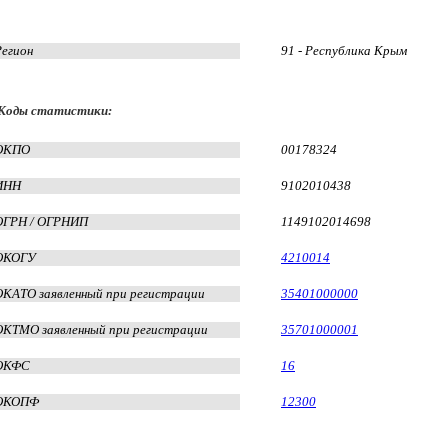
Регион
91 - Республика Крым
Коды статистики:
ОКПО
00178324
ИНН
9102010438
ОГРН / ОГРНИП
1149102014698
ОКОГУ
4210014
ОКАТО заявленный при регистрации
35401000000
ОКТМО заявленный при регистрации
35701000001
ОКФС
16
ОКОПФ
12300