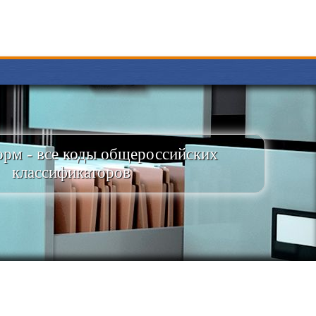
рм - все коды общероссийских
классификаторов