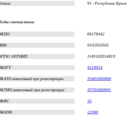
Регион
91 - Республика Крым
Коды статистики:
ОКПО
00178442
ИНН
9102010501
ОГРН / ОГРНИП
1149102014819
ОКОГУ
4210014
ОКАТО заявленный при регистрации
35401000000
ОКТМО заявленный при регистрации
35701000001
ОКФС
16
ОКОПФ
12300