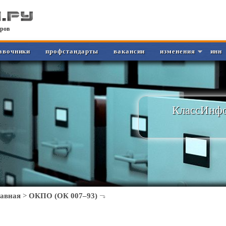
ров
авочники
профстандарты
вакансии
изменения
инн
КлассИнфо
лавная
>
ОКПО (ОК 007–93)