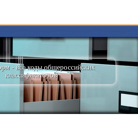
рм - все коды общероссийских
классификаторов