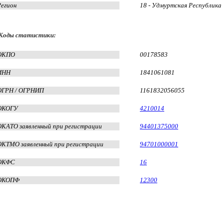
Регион
18 - Удмуртская Республика
Коды статистики:
ОКПО
00178583
ИНН
1841061081
ОГРН / ОГРНИП
1161832056055
ОКОГУ
4210014
ОКАТО заявленный при регистрации
94401375000
ОКТМО заявленный при регистрации
94701000001
ОКФС
16
ОКОПФ
12300