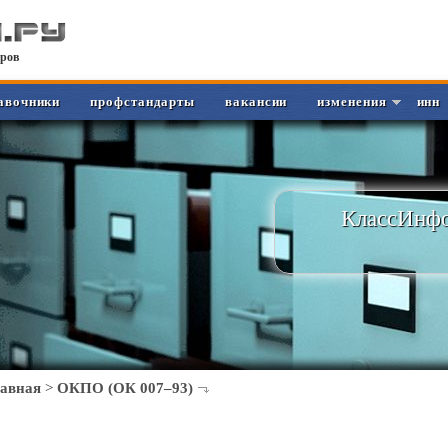
ров
авочники
профстандарты
вакансии
изменения
инн
КлассИнфо
лавная
>
ОКПО (ОК 007–93)