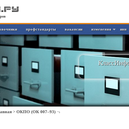
ров
авочники
профстандарты
вакансии
изменения
инн
КлассИнфо
лавная
>
ОКПО (ОК 007–93)