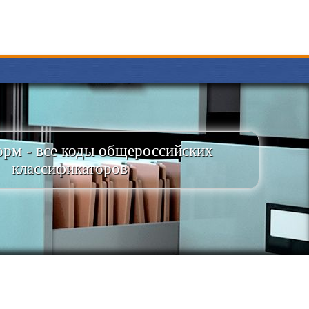
рм - все коды общероссийских
классификаторов