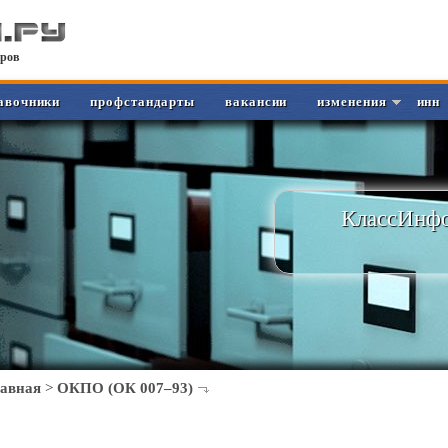
ров
авочники
профстандарты
вакансии
изменения
инн
КлассИнфо
лавная
>
ОКПО (ОК 007–93)