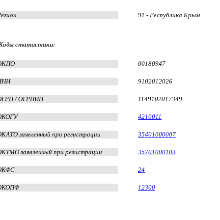
Регион
91 - Республика Крым
Коды статистики:
ОКПО
00180947
ИНН
9102012026
ОГРН / ОГРНИП
1149102017349
ОКОГУ
4210011
ОКАТО заявленный при регистрации
35401000007
ОКТМО заявленный при регистрации
35701000103
ОКФС
24
ОКОПФ
12300