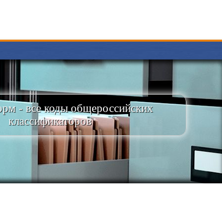
рм - все коды общероссийских
классификаторов