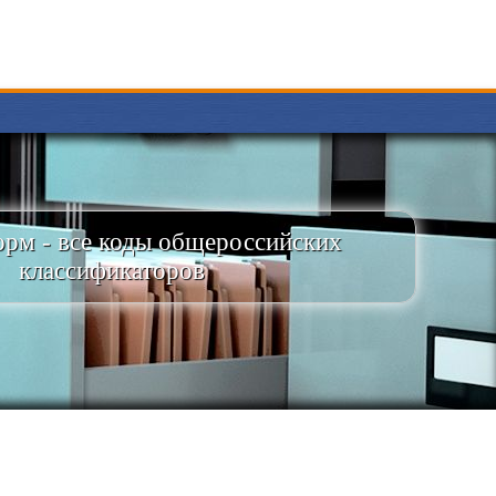
рм - все коды общероссийских
классификаторов