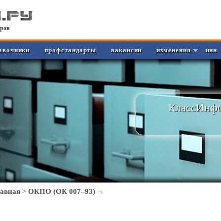
ров
авочники
профстандарты
вакансии
изменения
инн
КлассИнфо
лавная
>
ОКПО (ОК 007–93)