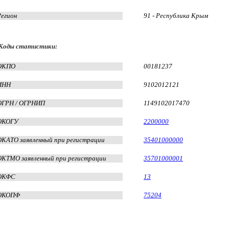
Регион
91 - Республика Крым
Коды статистики:
ОКПО
00181237
ИНН
9102012121
ОГРН / ОГРНИП
1149102017470
ОКОГУ
2200000
ОКАТО заявленный при регистрации
35401000000
ОКТМО заявленный при регистрации
35701000001
ОКФС
13
ОКОПФ
75204