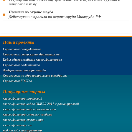
патронов к нему
Правила по охране труда
Действующие правила по охране труда Минтруда РФ
Наши проекты
Справочник оборудования
Справочник содержания драгметаллов
Коды общероссийских классификаторов
Справочник подшипников
Федеральные реестры онлайн
Справочник по здравоохранению и медицине
Справочник ГОСТов
Популярные запросы
классификатор профессий
классификатор кодов ОКВЭД 2017 с расшифровкой
классификатор видов деятельности
классификатор основных средств
классификатор стран мира
классификатор окп
код тн вэд классификатор