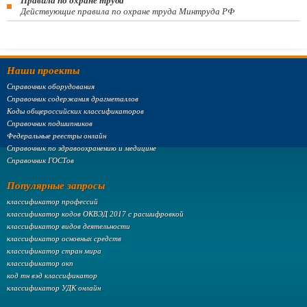
Правила по охране труда
Действующие правила по охране труда Минтруда РФ
Наши проекты
Справочник оборудования
Справочник содержания драгметаллов
Коды общероссийских классификаторов
Справочник подшипников
Федеральные реестры онлайн
Справочник по здравоохранению и медицине
Справочник ГОСТов
Популярные запросы
классификатор профессий
классификатор кодов ОКВЭД 2017 с расшифровкой
классификатор видов деятельности
классификатор основных средств
классификатор стран мира
классификатор окп
код тн вэд классификатор
классификатор УДК онлайн