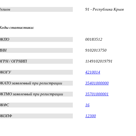
Регион
91 - Республика Крым
Коды статистики:
ОКПО
00183512
ИНН
9102013750
ОГРН / ОГРНИП
1149102019791
ОКОГУ
4210014
ОКАТО заявленный при регистрации
35401000000
ОКТМО заявленный при регистрации
35701000001
ОКФС
16
ОКОПФ
12300