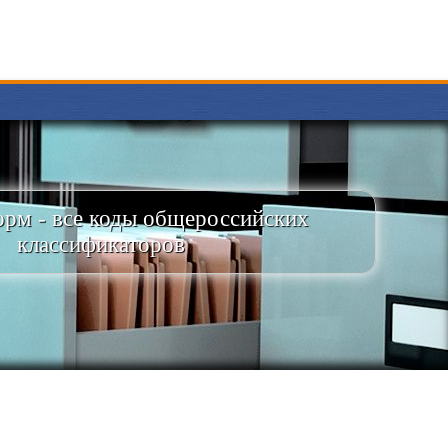
рм - все коды общероссийских
классификаторов