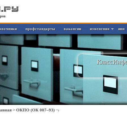
ров
авочники
профстандарты
вакансии
изменения
инн
КлассИнфо
лавная
>
ОКПО (ОК 007–93)