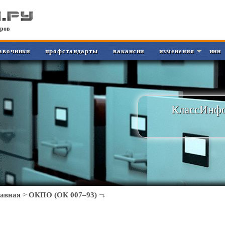
ров
авочники
профстандарты
вакансии
изменения
инн
КлассИнфо
лавная
>
ОКПО (ОК 007–93)