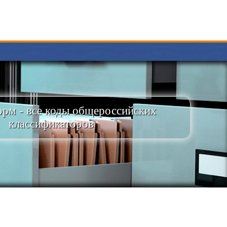
рм - все коды общероссийских
классификаторов