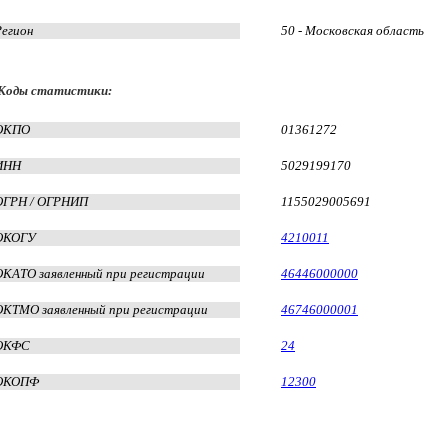
Регион
50 - Московская область
Коды статистики:
ОКПО
01361272
ИНН
5029199170
ОГРН / ОГРНИП
1155029005691
ОКОГУ
4210011
ОКАТО заявленный при регистрации
46446000000
ОКТМО заявленный при регистрации
46746000001
ОКФС
24
ОКОПФ
12300