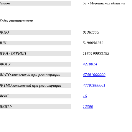
Регион
51 - Мурманская область
Коды статистики:
ОКПО
01361775
ИНН
5190058252
ОГРН / ОГРНИП
1165190053192
ОКОГУ
4210014
ОКАТО заявленный при регистрации
47401000000
ОКТМО заявленный при регистрации
47701000001
ОКФС
16
ОКОПФ
12300