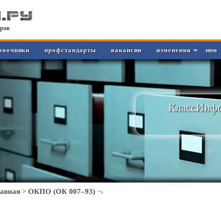
ров
авочники
профстандарты
вакансии
изменения
инн
КлассИнфо
лавная
>
ОКПО (ОК 007–93)