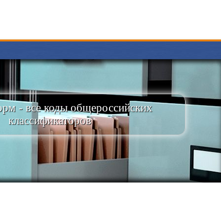
рм - все коды общероссийских
классификаторов