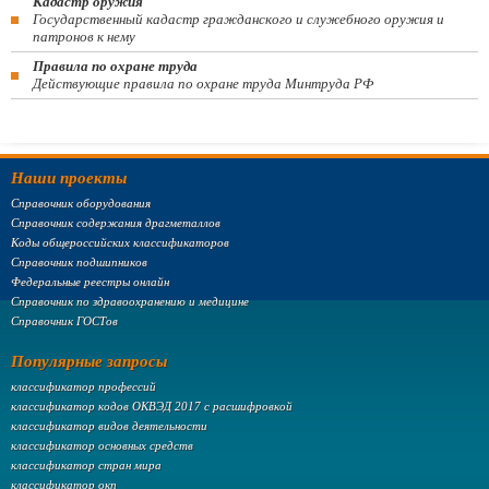
Кадастр оружия
Государственный кадастр гражданского и служебного оружия и
патронов к нему
Правила по охране труда
Действующие правила по охране труда Минтруда РФ
Наши проекты
Справочник оборудования
Справочник содержания драгметаллов
Коды общероссийских классификаторов
Справочник подшипников
Федеральные реестры онлайн
Справочник по здравоохранению и медицине
Справочник ГОСТов
Популярные запросы
классификатор профессий
классификатор кодов ОКВЭД 2017 с расшифровкой
классификатор видов деятельности
классификатор основных средств
классификатор стран мира
классификатор окп