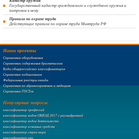
Кадастр оружия
Государственный кадастр гражданского и служебного оружия и
патронов к нему
Правила по охране труда
Действующие правила по охране труда Минтруда РФ
Наши проекты
Справочник оборудования
Справочник содержания драгметаллов
Коды общероссийских классификаторов
Справочник подшипников
Федеральные реестры онлайн
Справочник по здравоохранению и медицине
Справочник ГОСТов
Популярные запросы
классификатор профессий
классификатор кодов ОКВЭД 2017 с расшифровкой
классификатор видов деятельности
классификатор основных средств
классификатор стран мира
классификатор окп