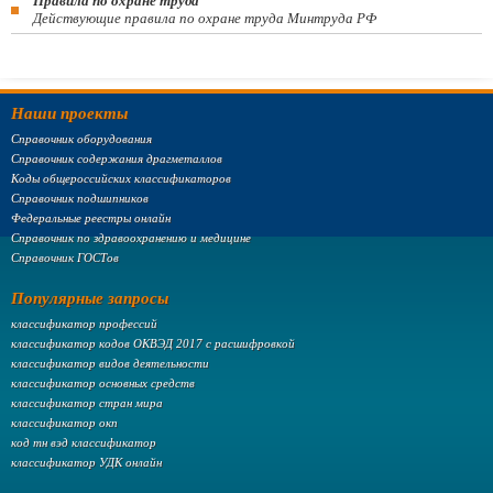
Правила по охране труда
Действующие правила по охране труда Минтруда РФ
Наши проекты
Справочник оборудования
Справочник содержания драгметаллов
Коды общероссийских классификаторов
Справочник подшипников
Федеральные реестры онлайн
Справочник по здравоохранению и медицине
Справочник ГОСТов
Популярные запросы
классификатор профессий
классификатор кодов ОКВЭД 2017 с расшифровкой
классификатор видов деятельности
классификатор основных средств
классификатор стран мира
классификатор окп
код тн вэд классификатор
классификатор УДК онлайн