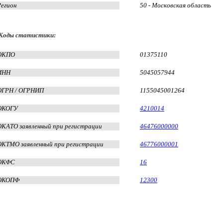
Регион
50 - Московская область
Коды статистики:
ОКПО
01375110
ИНН
5045057944
ОГРН / ОГРНИП
1155045001264
ОКОГУ
4210014
ОКАТО заявленный при регистрации
46476000000
ОКТМО заявленный при регистрации
46776000001
ОКФС
16
ОКОПФ
12300