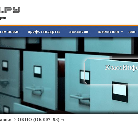
ров
авочники
профстандарты
вакансии
изменения
инн
КлассИнфо
лавная
>
ОКПО (ОК 007–93)