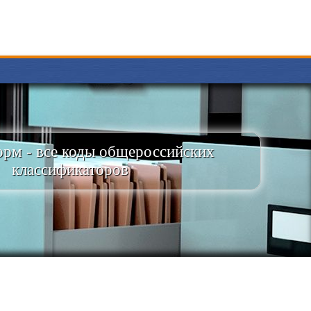
рм - все коды общероссийских
классификаторов