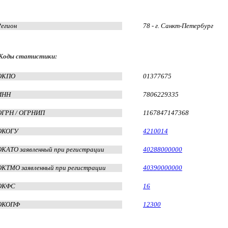
Регион
78 - г. Санкт-Петербург
Коды статистики:
ОКПО
01377675
ИНН
7806229335
ОГРН / ОГРНИП
1167847147368
ОКОГУ
4210014
ОКАТО заявленный при регистрации
40288000000
ОКТМО заявленный при регистрации
40390000000
ОКФС
16
ОКОПФ
12300