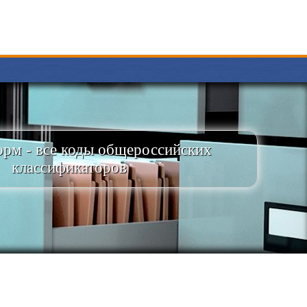
рм - все коды общероссийских
классификаторов