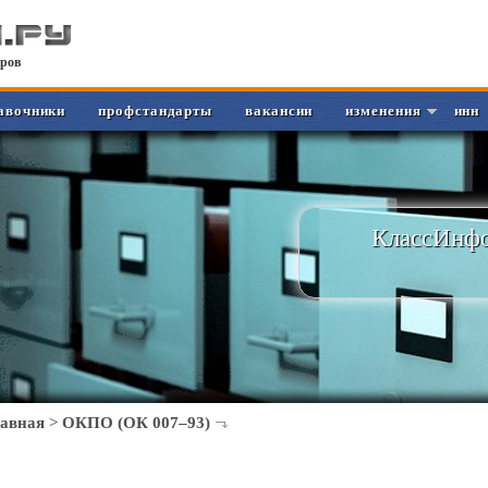
ров
авочники
профстандарты
вакансии
изменения
инн
КлассИнфо
лавная
>
ОКПО (ОК 007–93)