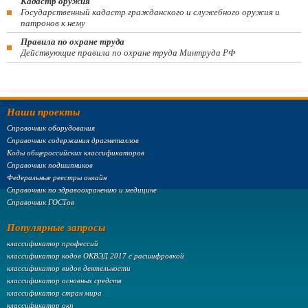
Кадастр оружия
Государственный кадастр гражданского и служебного оружия и
патронов к нему
Правила по охране труда
Действующие правила по охране труда Минтруда РФ
Наши проекты
Справочник оборудования
Справочник содержания драгметаллов
Коды общероссийских классификаторов
Справочник подшипников
Федеральные реестры онлайн
Справочник по здравоохранению и медицине
Справочник ГОСТов
Популярные запросы
классификатор профессий
классификатор кодов ОКВЭД 2017 с расшифровкой
классификатор видов деятельности
классификатор основных средств
классификатор стран мира
классификатор окп