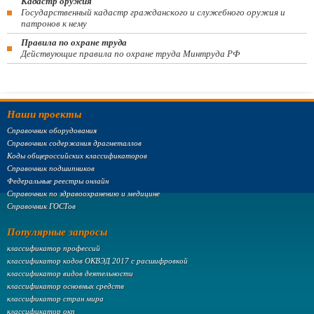
Кадастр оружия
Государственный кадастр гражданского и служебного оружия и
патронов к нему
Правила по охране труда
Действующие правила по охране труда Минтруда РФ
Наши проекты
Справочник оборудования
Справочник содержания драгметаллов
Коды общероссийских классификаторов
Справочник подшипников
Федеральные реестры онлайн
Справочник по здравоохранению и медицине
Справочник ГОСТов
Популярные запросы
классификатор профессий
классификатор кодов ОКВЭД 2017 с расшифровкой
классификатор видов деятельности
классификатор основных средств
классификатор стран мира
классификатор окп