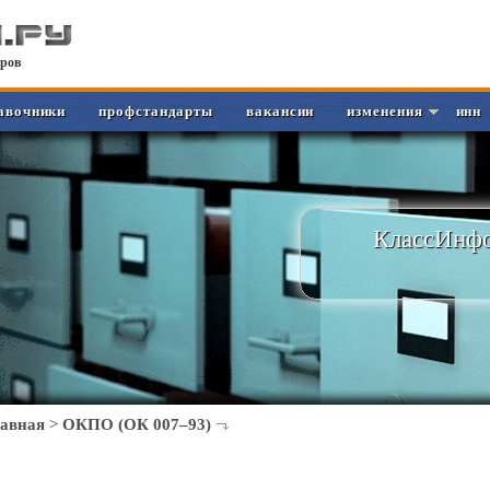
ров
авочники
профстандарты
вакансии
изменения
инн
КлассИнфо
лавная
>
ОКПО (ОК 007–93)