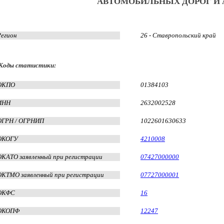
АВТОМОБИЛЬНЫХ ДОРОГ И
Регион
26 - Ставропольский край
Коды статистики:
ОКПО
01384103
ИНН
2632002528
ОГРН / ОГРНИП
1022601630633
ОКОГУ
4210008
ОКАТО заявленный при регистрации
07427000000
ОКТМО заявленный при регистрации
07727000001
ОКФС
16
ОКОПФ
12247