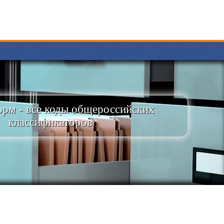
рм - все коды общероссийских
классификаторов