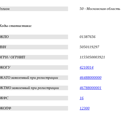
Регион
50 - Московская область
Коды статистики:
ОКПО
01387656
ИНН
5050119297
ОГРН / ОГРНИП
1155050003921
ОКОГУ
4210014
ОКАТО заявленный при регистрации
46488000000
ОКТМО заявленный при регистрации
46788000001
ОКФС
16
ОКОПФ
12300