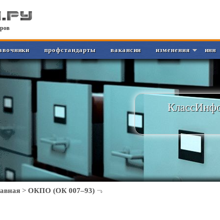
ров
авочники
профстандарты
вакансии
изменения
инн
КлассИнфо
лавная
>
ОКПО (ОК 007–93)