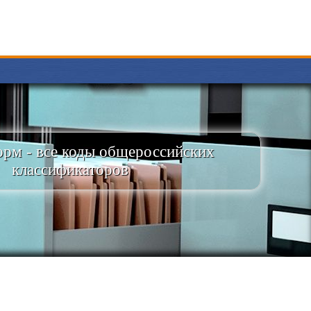
рм - все коды общероссийских
классификаторов