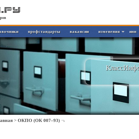
ров
авочники
профстандарты
вакансии
изменения
инн
КлассИнфо
лавная
>
ОКПО (ОК 007–93)