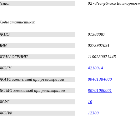
Регион
02 - Республика Башкортос
Коды статистики:
ОКПО
01388087
ИНН
0273907091
ОГРН / ОГРНИП
1160280071445
ОКОГУ
4210014
ОКАТО заявленный при регистрации
80401384000
ОКТМО заявленный при регистрации
80701000001
ОКФС
16
ОКОПФ
12300