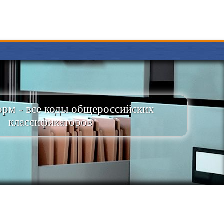
рм - все коды общероссийских
классификаторов