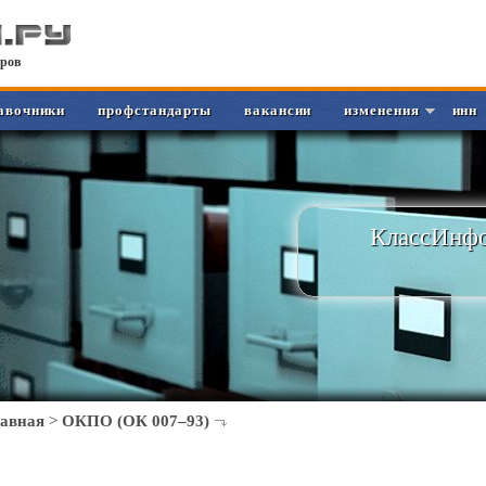
ров
авочники
профстандарты
вакансии
изменения
инн
КлассИнфо
лавная
>
ОКПО (ОК 007–93)