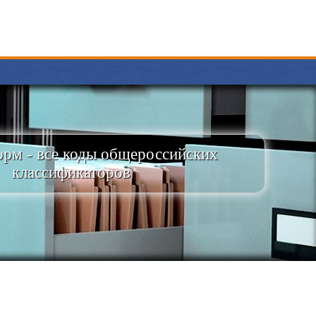
рм - все коды общероссийских
классификаторов