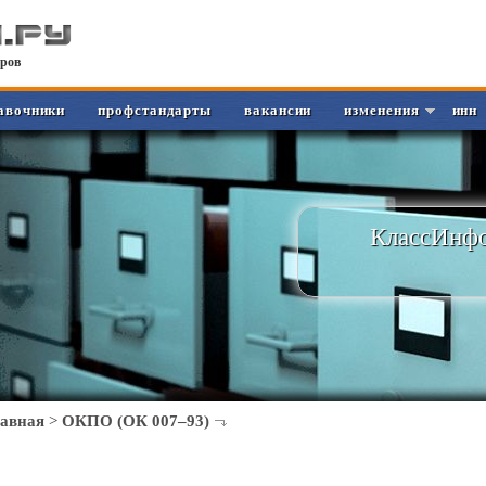
ров
авочники
профстандарты
вакансии
изменения
инн
КлассИнфо
лавная
>
ОКПО (ОК 007–93)