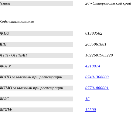
Регион
26 - Ставропольский край
Коды статистики:
ОКПО
01393562
ИНН
2635061881
ОГРН / ОГРНИП
1022601965220
ОКОГУ
4210014
ОКАТО заявленный при регистрации
07401368000
ОКТМО заявленный при регистрации
07701000001
ОКФС
16
ОКОПФ
12300