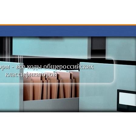
рм - все коды общероссийских
классификаторов