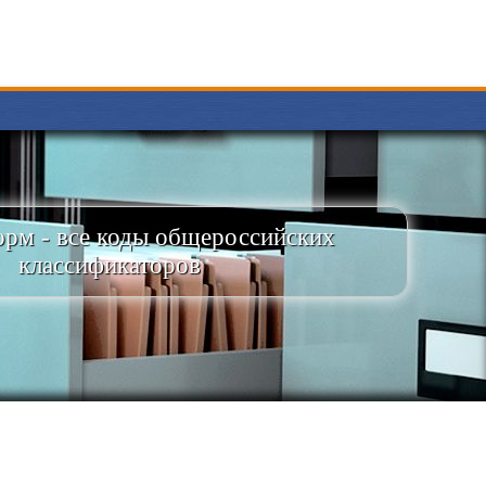
рм - все коды общероссийских
классификаторов