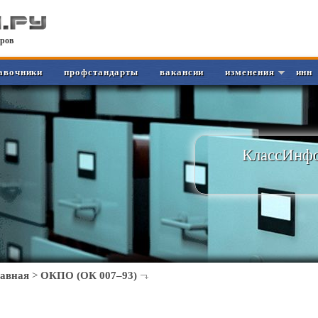
ров
авочники
профстандарты
вакансии
изменения
инн
КлассИнфо
лавная
>
ОКПО (ОК 007–93)