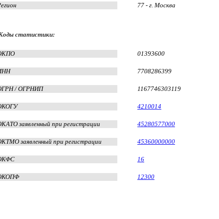
Регион
77 - г. Москва
Коды статистики:
ОКПО
01393600
ИНН
7708286399
ОГРН / ОГРНИП
1167746303119
ОКОГУ
4210014
ОКАТО заявленный при регистрации
45280577000
ОКТМО заявленный при регистрации
45360000000
ОКФС
16
ОКОПФ
12300