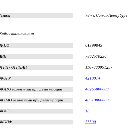
Регион
78 - г. Санкт-Петербург
Коды статистики:
ОКПО
01399843
ИНН
7802570230
ОГРН / ОГРНИП
1167800051297
ОКОГУ
4210014
ОКАТО заявленный при регистрации
40265000000
ОКТМО заявленный при регистрации
40319000000
ОКФС
16
ОКОПФ
75500