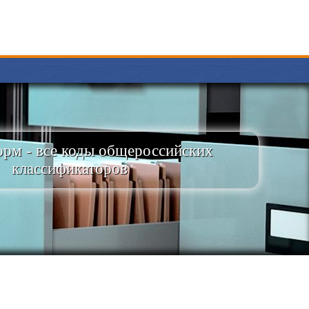
рм - все коды общероссийских
классификаторов