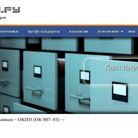
ров
авочники
профстандарты
вакансии
изменения
инн
КлассИнфо
лавная
>
ОКПО (ОК 007–93)