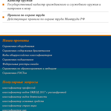
Кадастр оружия
Государственный кадастр гражданского и служебного оружия и
патронов к нему
Правила по охране труда
Действующие правила по охране труда Минтруда РФ
Наши проекты
Справочник оборудования
Справочник содержания драгметаллов
Коды общероссийских классификаторов
Справочник подшипников
Федеральные реестры онлайн
Справочник по здравоохранению и медицине
Справочник ГОСТов
Популярные запросы
классификатор профессий
классификатор кодов ОКВЭД 2017 с расшифровкой
классификатор видов деятельности
классификатор основных средств
классификатор стран мира
классификатор окп