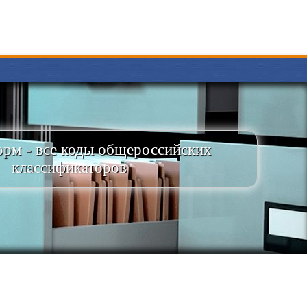
рм - все коды общероссийских
классификаторов