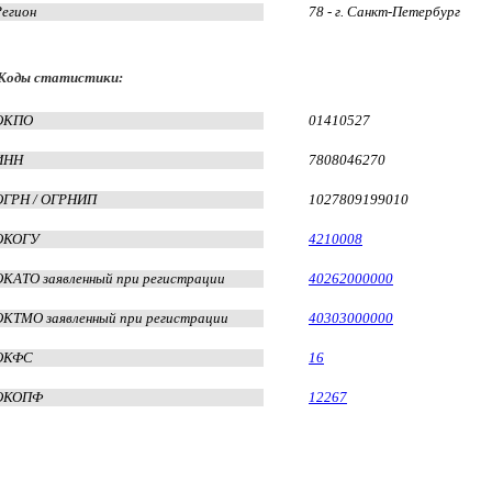
Регион
78 - г. Санкт-Петербург
Коды статистики:
ОКПО
01410527
ИНН
7808046270
ОГРН / ОГРНИП
1027809199010
ОКОГУ
4210008
ОКАТО заявленный при регистрации
40262000000
ОКТМО заявленный при регистрации
40303000000
ОКФС
16
ОКОПФ
12267