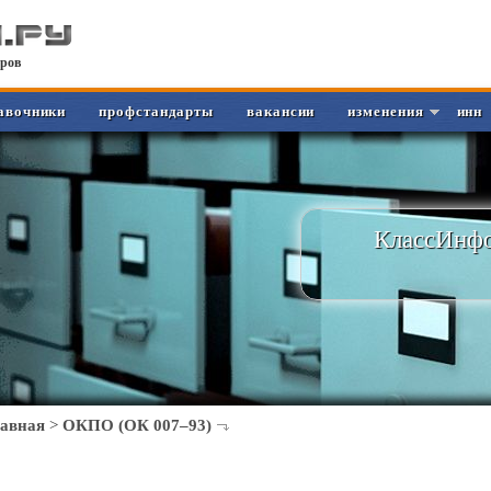
ров
авочники
профстандарты
вакансии
изменения
инн
КлассИнфо
лавная
>
ОКПО (ОК 007–93)