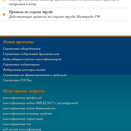
патронов к нему
Правила по охране труда
Действующие правила по охране труда Минтруда РФ
Наши проекты
Справочник оборудования
Справочник содержания драгметаллов
Коды общероссийских классификаторов
Справочник подшипников
Федеральные реестры онлайн
Справочник по здравоохранению и медицине
Справочник ГОСТов
Популярные запросы
классификатор профессий
классификатор кодов ОКВЭД 2017 с расшифровкой
классификатор видов деятельности
классификатор основных средств
классификатор стран мира
классификатор окп
код тн вэд классификатор