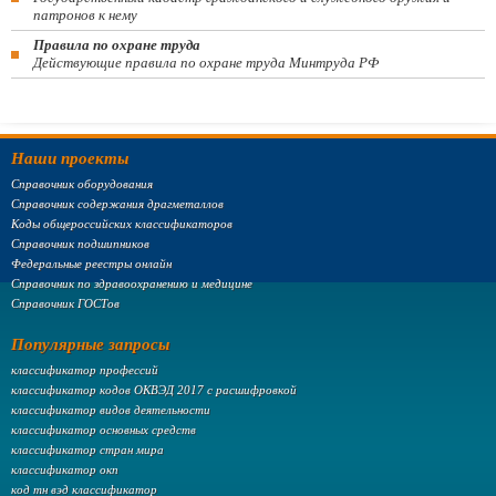
патронов к нему
Правила по охране труда
Действующие правила по охране труда Минтруда РФ
Наши проекты
Справочник оборудования
Справочник содержания драгметаллов
Коды общероссийских классификаторов
Справочник подшипников
Федеральные реестры онлайн
Справочник по здравоохранению и медицине
Справочник ГОСТов
Популярные запросы
классификатор профессий
классификатор кодов ОКВЭД 2017 с расшифровкой
классификатор видов деятельности
классификатор основных средств
классификатор стран мира
классификатор окп
код тн вэд классификатор