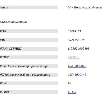
Регион
50 - Московская область
Коды статистики:
ОКПО
01414181
ИНН
5024156278
ОГРН / ОГРНИП
1155024005498
ОКОГУ
4210014
ОКАТО заявленный при регистрации
46439000046
ОКТМО заявленный при регистрации
46744000146
ОКФС
16
ОКОПФ
12300