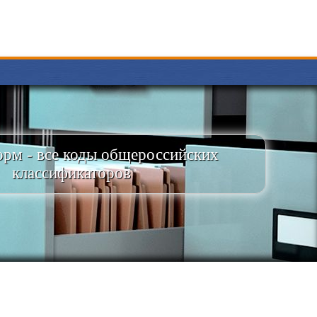
рм - все коды общероссийских
классификаторов