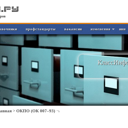
ров
авочники
профстандарты
вакансии
изменения
инн
КлассИнфо
лавная
>
ОКПО (ОК 007–93)