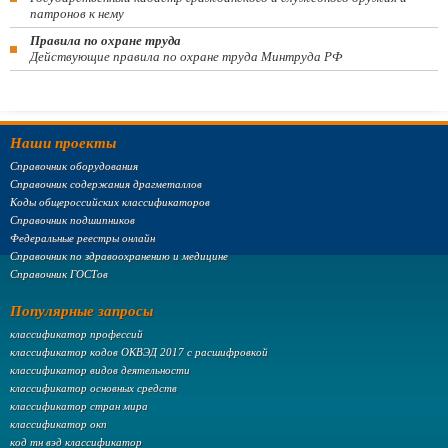
патронов к нему
Правила по охране труда
Действующие правила по охране труда Минтруда РФ
Наши проекты
Справочник оборудования
Справочник содержания драгметаллов
Коды общероссийских классификаторов
Справочник подшипников
Федеральные реестры онлайн
Справочник по здравоохранению и медицине
Справочник ГОСТов
Популярные запросы
классификатор профессий
классификатор кодов ОКВЭД 2017 с расшифровкой
классификатор видов деятельности
классификатор основных средств
классификатор стран мира
классификатор окп
код тн вэд классификатор