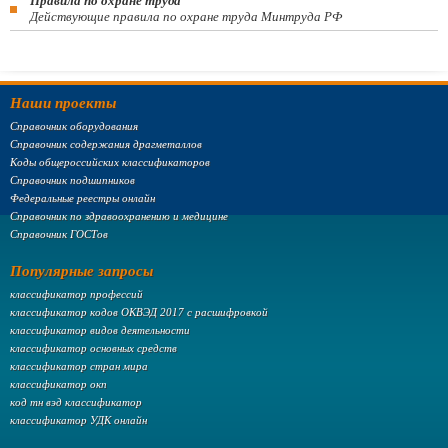
Правила по охране труда
Действующие правила по охране труда Минтруда РФ
Наши проекты
Справочник оборудования
Справочник содержания драгметаллов
Коды общероссийских классификаторов
Справочник подшипников
Федеральные реестры онлайн
Справочник по здравоохранению и медицине
Справочник ГОСТов
Популярные запросы
классификатор профессий
классификатор кодов ОКВЭД 2017 с расшифровкой
классификатор видов деятельности
классификатор основных средств
классификатор стран мира
классификатор окп
код тн вэд классификатор
классификатор УДК онлайн