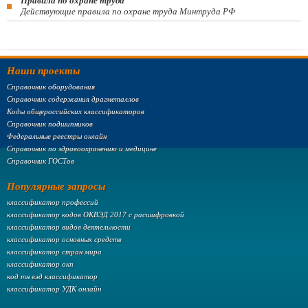
Правила по охране труда
Действующие правила по охране труда Минтруда РФ
Наши проекты
Справочник оборудования
Справочник содержания драгметаллов
Коды общероссийских классификаторов
Справочник подшипников
Федеральные реестры онлайн
Справочник по здравоохранению и медицине
Справочник ГОСТов
Популярные запросы
классификатор профессий
классификатор кодов ОКВЭД 2017 с расшифровкой
классификатор видов деятельности
классификатор основных средств
классификатор стран мира
классификатор окп
код тн вэд классификатор
классификатор УДК онлайн