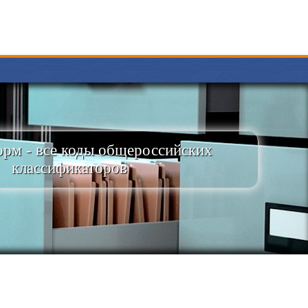
рм - все коды общероссийских
классификаторов