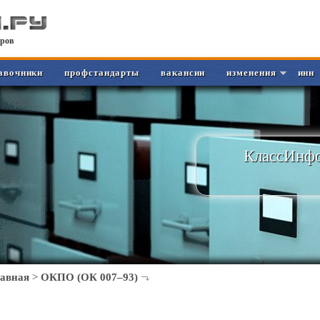
ров
авочники
профстандарты
вакансии
изменения
инн
КлассИнфо
лавная
>
ОКПО (ОК 007–93)