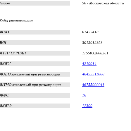
Регион
50 - Московская область
Коды статистики:
ОКПО
01422418
ИНН
5015012953
ОГРН / ОГРНИП
1155032008361
ОКОГУ
4210014
ОКАТО заявленный при регистрации
46455511000
ОКТМО заявленный при регистрации
46755000011
ОКФС
16
ОКОПФ
12300