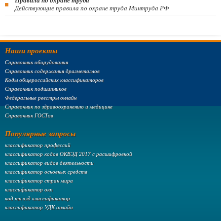
Правила по охране труда
Действующие правила по охране труда Минтруда РФ
Наши проекты
Справочник оборудования
Справочник содержания драгметаллов
Коды общероссийских классификаторов
Справочник подшипников
Федеральные реестры онлайн
Справочник по здравоохранению и медицине
Справочник ГОСТов
Популярные запросы
классификатор профессий
классификатор кодов ОКВЭД 2017 с расшифровкой
классификатор видов деятельности
классификатор основных средств
классификатор стран мира
классификатор окп
код тн вэд классификатор
классификатор УДК онлайн